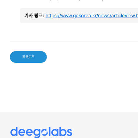
기사 링크:
https://www.gokorea.kr/news/articleView
목록으로
deegolabs