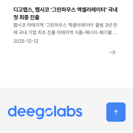
디고랩스, 펩시코 ‘그린하우스 액셀러레이터’ 국내
첫 최종 진출
펩시코 아태지역 ‘그린하우스 액셀러레이터’ 출범 3년 만
에 국내 기업 최초 진출 아태지역 식품-에너지-폐기물 분
야 지속가능성 솔루션 선도하는 스타트업 10곳 선정 디고
2025-12-12
랩스, AI 기반 모바일 PET 병 재활용 솔루션으로 ‘순환 경
제’ 부문 파이널리스트 선발 [공감신문] 신선미 기자=펩시
코(PepsiCo)가 혁신적인 솔루션 발굴 및 스타트업 협업
을 목표로, 올해로 세 번째를 맞는 ‘아태지역 그린하우스
액셀러레이터 프로그램(Greenhouse Accelerator
Asia-Pacific, GHAC)’을 운영, […]
deegolabs
↑