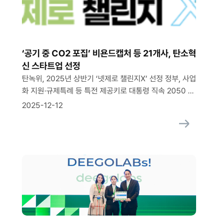
‘공기 중 CO2 포집’ 비욘드캡처 등 21개사, 탄소혁
신 스타트업 선정
탄녹위, 2025년 상반기 ‘넷제로 챌린지X’ 선정 정부, 사업
화 지원·규제특례 등 특전 제공키로 대통령 직속 2050 탄
소중립녹색성장위원회(탄녹위)는 이들 21개사를 올 상반
2025-12-12
기 ‘넷제로 챌린지X’로 선정했다고 2일 밝혔다. 탄녹위는
탄소중립·녹색성장 분야 혁신기술 스타트업을 발굴하고자
올해부터 넷제로 챌린지X 기업 선정 및 지원 절차에 착수
했다. 이 결과 총 170개 기업이 지원했고 사전 검토와 대
면 평가 결과 21개사로 압축해 이날 선정 […]