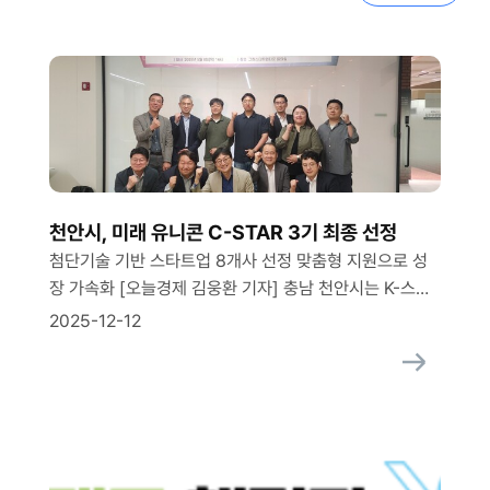
천안시, 미래 유니콘 C-STAR 3기 최종 선정
첨단기술 기반 스타트업 8개사 선정 맞춤형 지원으로 성
장 가속화 [오늘경제 김웅환 기자] 충남 천안시는 K-스타
트업 허브의 핵심 주체로 성장할 ‘천안미래유니콘 C-
2025-12-12
STAR’ 3기를 최종 선정했다고 12일 밝혔다. 시는 5개 지
역 창업지원기관과 협력해 유망 스타트업을 발굴‧선정해
맞춤형 지원을 제공하는 천안미래유니콘 C-STAR 육성사
업을 추진하고 있다. 지난해에 선정된 2개 기수, 14개 기
업은 시의 맞춤형 지원을 통해 코스닥 상장 등 지역 스타트
업 […]